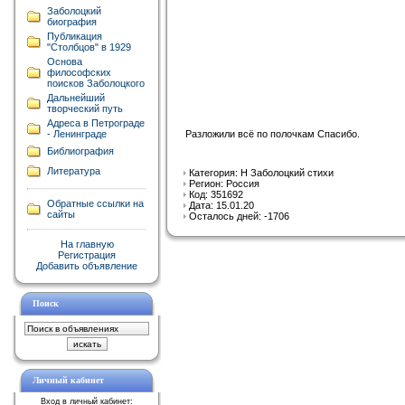
Заболоцкий
биография
Публикация
"Столбцов" в 1929
Основа
философских
поисков Заболоцкого
Дальнейший
творческий путь
Адреса в Петрограде
Разложили всё по полочкам Спасибо.
- Ленинграде
Библиография
Литература
Категория: Н Заболоцкий стихи
Регион: Россия
Код: 351692
Обратные ссылки на
Дата: 15.01.20
сайты
Осталось дней: -1706
На главную
Регистрация
Добавить объявление
Поиск
Личный кабинет
Вход в личный кабинет: