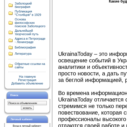
Какие бу
Заболоцкий
биография
Публикация
"Столбцов" в 1929
Основа
философских
поисков Заболоцкого
Дальнейший
творческий путь
Адреса в Петрограде
- Ленинграде
Библиография
UkrainaToday – это инфо
Литература
освещение событий в Укр
Обратные ссылки на
аналитики и объективнос
сайты
просто новости, а дать пу
На главную
за беглой информацией, 
Регистрация
Добавить объявление
Во времена информационн
Поиск
UkrainaToday отличается
стремимся не только пер
повествование, которая с
профессионалы высокого 
Личный кабинет
отдаются своей работе и 
Вход в личный кабинет: