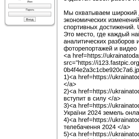
Имя
Пароль
Мы охватываем широкий д
экономических изменений
спортивных достижений. U
Это место, где каждый на
аналитических разборов 
фоторепортажей и видео 
<a href=https://ukrainato
src="https://i123.fastpic.
0b4f4e2a3c1cbe920c7a6.j
1)<a href=https://ukrain
</a>
2)<a href=https://ukraina
вступит в силу </a>
3)<a href=https://ukraina
України 2024 земель онл
4)<a href=https://ukraina
телебачення 2024 </a>
5)<a href=https://ukrain